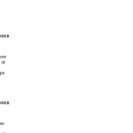
NDER
bore
 ut
lpa
NDER
ore