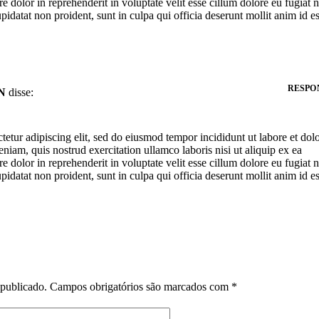
dolor in reprehenderit in voluptate velit esse cillum dolore eu fugiat n
pidatat non proident, sunt in culpa qui officia deserunt mollit anim id es
RESPO
N
disse:
etur adipiscing elit, sed do eiusmod tempor incididunt ut labore et dol
iam, quis nostrud exercitation ullamco laboris nisi ut aliquip ex ea
dolor in reprehenderit in voluptate velit esse cillum dolore eu fugiat n
pidatat non proident, sunt in culpa qui officia deserunt mollit anim id es
 publicado.
Campos obrigatórios são marcados com
*