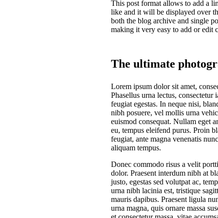
This post format allows to add a li
like and it will be displayed over 
both the blog archive and single po
making it very easy to add or edit 
The ultimate photog
Lorem ipsum dolor sit amet, consect
Phasellus urna lectus, consectetur 
feugiat egestas. In neque nisi, bla
nibh posuere, vel mollis urna vehicu
euismod consequat. Nullam eget an
eu, tempus eleifend purus. Proin bl
feugiat, ante magna venenatis nunc,
aliquam tempus.
Donec commodo risus a velit porttit
dolor. Praesent interdum nibh at bl
justo, egestas sed volutpat ac, temp
urna nibh lacinia est, tristique sagi
mauris dapibus. Praesent ligula nun
urna magna, quis ornare massa susci
et consectetur massa, vitae accums