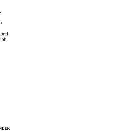
s
n
 orci
nibh,
NDER