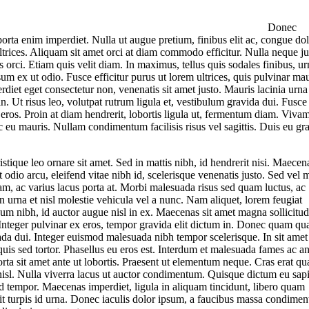
Donec
porta enim imperdiet. Nulla ut augue pretium, finibus elit ac, congue dol
ltrices. Aliquam sit amet orci at diam commodo efficitur. Nulla neque ju
s orci. Etiam quis velit diam. In maximus, tellus quis sodales finibus, ur
ipsum ex ut odio. Fusce efficitur purus ut lorem ultrices, quis pulvinar ma
rdiet eget consectetur non, venenatis sit amet justo. Mauris lacinia urna
n. Ut risus leo, volutpat rutrum ligula et, vestibulum gravida dui. Fusce 
eros. Proin at diam hendrerit, lobortis ligula ut, fermentum diam. Viva
ac eu mauris. Nullam condimentum facilisis risus vel sagittis. Duis eu gr
stique leo ornare sit amet. Sed in mattis nibh, id hendrerit nisi. Maecen
t odio arcu, eleifend vitae nibh id, scelerisque venenatis justo. Sed vel 
iam, ac varius lacus porta at. Morbi malesuada risus sed quam luctus, ac
 urna et nisl molestie vehicula vel a nunc. Nam aliquet, lorem feugiat
um nibh, id auctor augue nisl in ex. Maecenas sit amet magna sollicitud
o. Integer pulvinar ex eros, tempor gravida elit dictum in. Donec quam q
uada dui. Integer euismod malesuada nibh tempor scelerisque. In sit amet
quis sed tortor. Phasellus eu eros est. Interdum et malesuada fames ac an
rta sit amet ante ut lobortis. Praesent ut elementum neque. Cras erat q
 nisl. Nulla viverra lacus ut auctor condimentum. Quisque dictum eu sap
ed tempor. Maecenas imperdiet, ligula in aliquam tincidunt, libero quam
it turpis id urna. Donec iaculis dolor ipsum, a faucibus massa condime