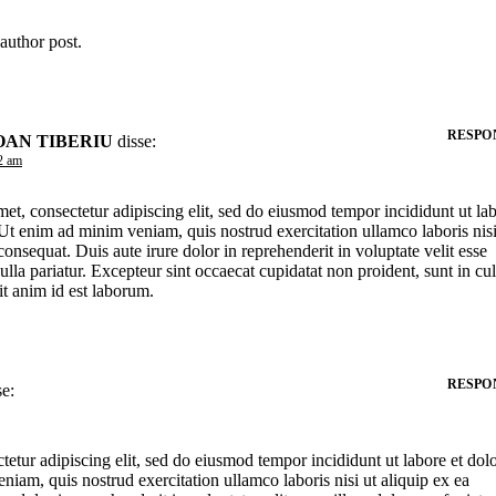
uthor post.
RESPO
OAN TIBERIU
disse:
2 am
et, consectetur adipiscing elit, sed do eiusmod tempor incididunt ut la
Ut enim ad minim veniam, quis nostrud exercitation ullamco laboris nisi
nsequat. Duis aute irure dolor in reprehenderit in voluptate velit esse
ulla pariatur. Excepteur sint occaecat cupidatat non proident, sunt in cu
it anim id est laborum.
RESPO
se:
etur adipiscing elit, sed do eiusmod tempor incididunt ut labore et dol
iam, quis nostrud exercitation ullamco laboris nisi ut aliquip ex ea