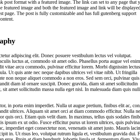
nk post format with a featured image. The link can set to any page that 
the featured image and both the featured image and link will be displaye
st page. The post is fully customizable and has full gutenberg support
content.
raphy
etur adipiscing elit. Donec posuere vestibulum lectus vel volutpat.
iaculis luctus at, commodo sit amet odio. Phasellus porta augue vel enim
ndit vitae arcu commodo, pulvinar efficitur lorem. Morbi dignissim lectus
la. Ut quis ante nec neque dapibus ultrices vel vitae nibh. Ut fringilla
te non neque aliquet commodo a non eros. Sed sem orci, pulvinar quis
andit diam id ornare suscipit. Donec gravida, diam sit amet sollicitudin
 sit amet sollicitudin massa nulla eget nisl. In malesuada diam quis null
or, in porta enim imperdiet. Nulla ut augue pretium, finibus elit ac, co
andit ultrices. Aliquam sit amet orci at diam commodo efficitur. Nulla n
or quis orci. Etiam quis velit diam. In maximus, tellus quis sodales finib
ttis ipsum ex ut odio. Fusce efficitur purus ut lorem ultrices, quis pulvina
c, imperdiet eget consectetur non, venenatis sit amet justo. Mauris lacin
pit in. Ut risus leo, volutpat rutrum ligula et, vestibulum gravida dui. 
an eros. Proin at diam hendrerit, lobortis ligula ut, fermentum diam. Vi