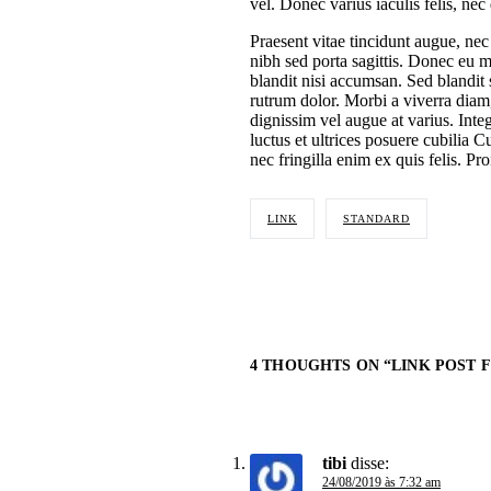
vel. Donec varius iaculis felis, nec
Praesent vitae tincidunt augue, nec
nibh sed porta sagittis. Donec eu m
blandit nisi accumsan. Sed blandit 
rutrum dolor. Morbi a viverra diam, 
dignissim vel augue at varius. Inte
luctus et ultrices posuere cubilia 
nec fringilla enim ex quis felis. Pro
LINK
STANDARD
4 THOUGHTS ON “
LINK POST 
tibi
disse:
24/08/2019 às 7:32 am