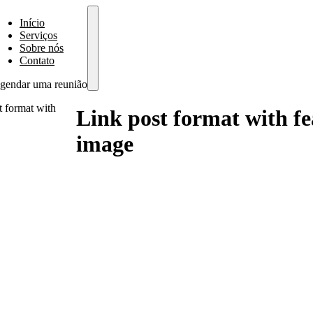
Início
Serviços
Sobre nós
Contato
gendar uma reunião
t format with
Link post format with f
image