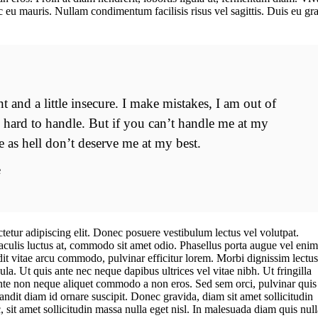
ac eu mauris. Nullam condimentum facilisis risus vel sagittis. Duis eu gr
nt and a little insecure. I make mistakes, I am out of
s hard to handle. But if you can’t handle me at my
e as hell don’t deserve me at my best.
e
etur adipiscing elit. Donec posuere vestibulum lectus vel volutpat.
iaculis luctus at, commodo sit amet odio. Phasellus porta augue vel enim
ndit vitae arcu commodo, pulvinar efficitur lorem. Morbi dignissim lectus
la. Ut quis ante nec neque dapibus ultrices vel vitae nibh. Ut fringilla
te non neque aliquet commodo a non eros. Sed sem orci, pulvinar quis
andit diam id ornare suscipit. Donec gravida, diam sit amet sollicitudin
 sit amet sollicitudin massa nulla eget nisl. In malesuada diam quis null