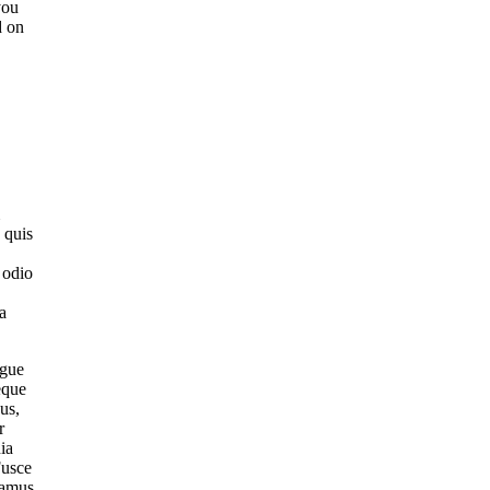
you
d on
 quis
 odio
a
ngue
eque
us,
r
ia
Fusce
vamus