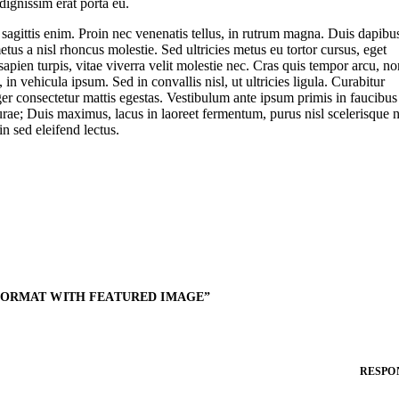
 dignissim erat porta eu.
 sagittis enim. Proin nec venenatis tellus, in rutrum magna. Duis dapibu
etus a nisl rhoncus molestie. Sed ultricies metus eu tortor cursus, eget
sapien turpis, vitae viverra velit molestie nec. Cras quis tempor arcu, no
in vehicula ipsum. Sed in convallis nisl, ut ultricies ligula. Curabitur
ger consectetur mattis egestas. Vestibulum ante ipsum primis in faucibus
Curae; Duis maximus, lacus in laoreet fermentum, purus nisl scelerisque 
in sed eleifend lectus.
FORMAT WITH FEATURED IMAGE
”
RESPO