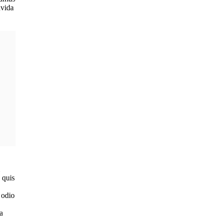
avida
 quis
 odio
a