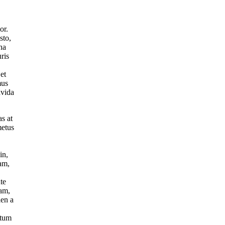
or.
sto,
na
uris
et
mus
avida
as at
metus
in,
uam,
te
uam,
ien a
ntum