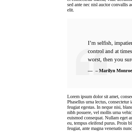
sed ante nec nisl auctor convallis 
elit.
I’m selfish, impatie
control and at time
worst, then you sur
– Marilyn Monro
Lorem ipsum dolor sit amet, consect
Phasellus urna lectus, consectetur 
feugiat egestas. In neque nisi, bla
nibh posuere, vel mollis urna vehicu
euismod consequat. Nullam eget an
eu, tempus eleifend purus. Proin bl
feugiat, ante magna venenatis nunc,