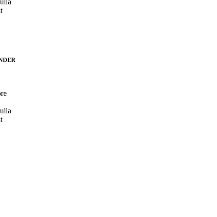
ulla
t
NDER
ore
ulla
t