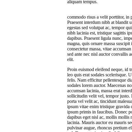
aliquam tempus.
commodo risus a velit porttitor, in 
Praesent interdum nibh at blandit u
egestas sed volutpat ac, tempor qui
nibh lacinia est, tristique sagittis 
dapibus. Praesent ligula nunc, impe
magna, quis ornare massa suscipit i
consectetur massa, vitae accumsan 
sed ante nec nisl auctor convallis 
elit.
Proin euismod eleifend neque, id tri
leo quis erat sodales scelerisque. U
felis. Nam efficitur pellentesque d
sodales lorem auctor. Maecenas non
accumsan lacinia, massa erat interd
sollicitudin velit vel, tempor just
porta vel velit ac, tincidunt males
ipsum vitae enim tristique gravida 
ipsum primis in faucibus. Donec po
dapibus eget nisl ac, mollis mollis
lacinia. Mauris auctor eu mauris s
pulvinar augue, rhoncus pretium el